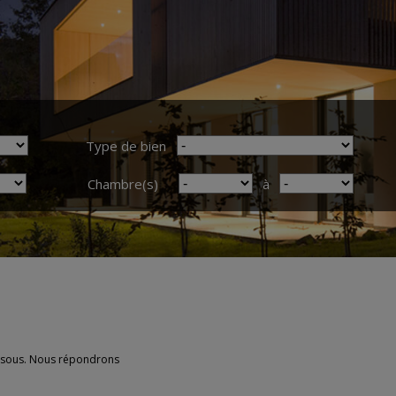
Type de bien
Chambre(s)
à
essous. Nous répondrons