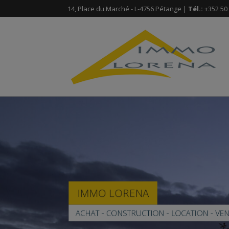
14, Place du Marché - L-4756 Pétange |
Tél.:
+352 50 
IMMO LORENA
ACHAT - CONSTRUCTION - LOCATION - VE