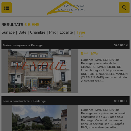
RESULTATS
6 BIENS
Surface
|
Date
|
Chambre
|
Prix
|
Localité
|
Type
Maison mitoyenne
à
Pétange
920 000 €
5
1
L'agence IMMO LORENA de
Pétange, partenaire de la
CHAMBRE IMMOBILIERE DE
Luxembourg a choisi pour vous
UNE TOUTE NOUVELLE MAISON
(CLÉS EN MAIN) sur un terrain de
2 ares 69 centi...
Terrain constructible
à
Rodange
390 000 €
L'agence IMMO LORENA de
Pétange vous présente ce terrain
constructible de 4,08 ares sis à
Rodange. Ce terrain se trouve
dans un secteur Hab-1. D'après
PAG, une maison jumelée...