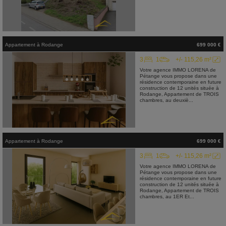
Appartement
à
Rodange
699 000 €
3
1
+/- 115,26 m²
Votre agence IMMO LORENA de
Pétange vous propose dans une
résidence contemporaine en future
construction de 12 unités située à
Rodange, Appartement de TROIS
chambres, au deuxiè...
Appartement
à
Rodange
699 000 €
3
1
+/- 115,26 m²
Votre agence IMMO LORENA de
Pétange vous propose dans une
résidence contemporaine en future
construction de 12 unités située à
Rodange, Appartement de TROIS
chambres, au 1ER Et...