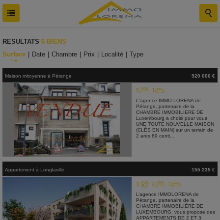
RESULTATS
6 BIENS
Surface
|
Date
|
Chambre
|
Prix
|
Localité
|
Type
Maison mitoyenne
à
Pétange
920 000 €
5
1
L'agence IMMO LORENA de
Pétange, partenaire de la
CHAMBRE IMMOBILIERE DE
Luxembourg a choisi pour vous
UNE TOUTE NOUVELLE MAISON
(CLÉS EN MAIN) sur un terrain de
2 ares 69 centi...
Appartement
à
Longlaville
155 235 €
3
2
1
L’agence IMMOLORENA de
Pétange, partenaire de la
CHAMBRE IMMOBILIÈRE DE
LUXEMBOURG, vous propose des
APPARTEMENTS DE 2 ET 3