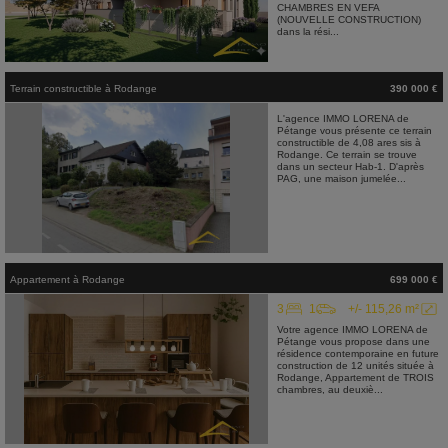
CHAMBRES EN VEFA
(NOUVELLE CONSTRUCTION)
dans la rési...
Terrain constructible
à
Rodange
390 000 €
L'agence IMMO LORENA de
Pétange vous présente ce terrain
constructible de 4,08 ares sis à
Rodange. Ce terrain se trouve
dans un secteur Hab-1. D'après
PAG, une maison jumelée...
Appartement
à
Rodange
699 000 €
3
1
+/- 115,26 m²
Votre agence IMMO LORENA de
Pétange vous propose dans une
résidence contemporaine en future
construction de 12 unités située à
Rodange, Appartement de TROIS
chambres, au deuxiè...