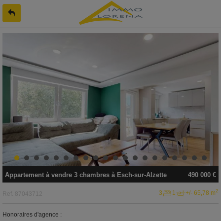
Appartement
à vendre
3 chambres à
Esch-sur-Alzette
490 000 €
2
3
1
+/- 65,78 m
Ref.
87043712
Honoraires d'agence :