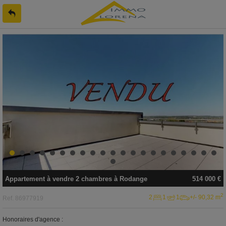
Appartement
à vendre
2 chambres à
Rodange
514 000 €
2
2
1
1
+/- 90,32 m
Ref.
86977919
Honoraires d'agence :