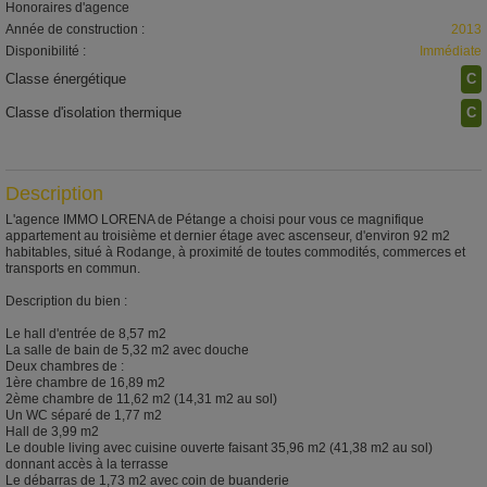
Honoraires d'agence
Année de construction :
2013
Disponibilité :
Immédiate
Classe énergétique
C
Classe d'isolation thermique
C
Description
L'agence IMMO LORENA de Pétange a choisi pour vous ce magnifique
appartement au troisième et dernier étage avec ascenseur, d'environ 92 m2
habitables, situé à Rodange, à proximité de toutes commodités, commerces et
transports en commun.
Description du bien :
Le hall d'entrée de 8,57 m2
La salle de bain de 5,32 m2 avec douche
Deux chambres de :
1ère chambre de 16,89 m2
2ème chambre de 11,62 m2 (14,31 m2 au sol)
Un WC séparé de 1,77 m2
Hall de 3,99 m2
Le double living avec cuisine ouverte faisant 35,96 m2 (41,38 m2 au sol)
donnant accès à la terrasse
Le débarras de 1,73 m2 avec coin de buanderie