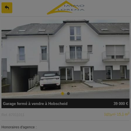
Garage fermé
à vendre
à
Hobscheid
39 000 €
2
1
+/- 15,1 m
Ref.
87011011
Honoraires d'agence :