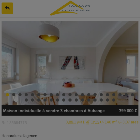
Maison individuelle
à vendre
3 chambres à
Aubange
399 000 €
2
3
1
1
1
+/- 140 m
+/- 3,07 ares
Ref.
85684775
Honoraires d'agence :