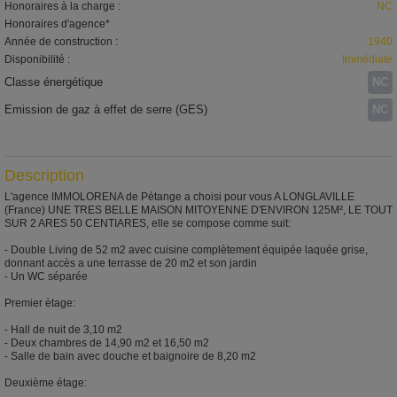
Honoraires à la charge :
NC
Honoraires d'agence*
Année de construction :
1940
Disponibilité :
Immédiate
Classe énergétique
NC
Emission de gaz à effet de serre (GES)
NC
Description
L'agence IMMOLORENA de Pétange a choisi pour vous A LONGLAVILLE
(France) UNE TRES BELLE MAISON MITOYENNE D'ENVIRON 125M², LE TOUT
SUR 2 ARES 50 CENTIARES, elle se compose comme suit:
- Double Living de 52 m2 avec cuisine complètement équipée laquée grise,
donnant accès a une terrasse de 20 m2 et son jardin
- Un WC séparée
Premier ètage:
- Hall de nuit de 3,10 m2
- Deux chambres de 14,90 m2 et 16,50 m2
- Salle de bain avec douche et baignoire de 8,20 m2
Deuxième étage: