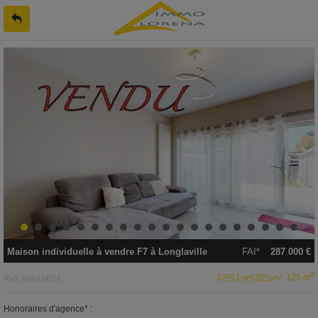
Maison individuelle
à vendre
F7 à
Longlaville
FAI*
287 000 €
2
3
1
2
+/- 125 m
Ref.
86915674
Honoraires d'agence* :