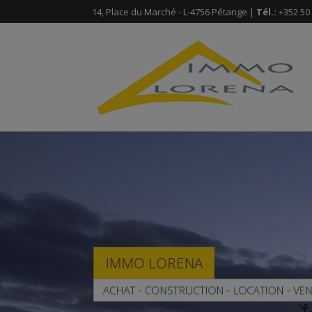
14, Place du Marché - L-4756 Pétange |
Tél.:
+352 50 
IMMO LORENA
ACHAT - CONSTRUCTION - LOCATION - VE