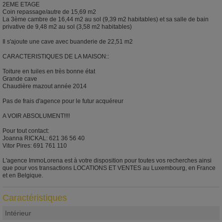
2EME ETAGE
Coin repassage/autre de 15,69 m2
La 3ème cambre de 16,44 m2 au sol (9,39 m2 habitables) et sa salle de bain
privative de 9,48 m2 au sol (3,58 m2 habitables)
Il s'ajoute une cave avec buanderie de 22,51 m2
CARACTERISTIQUES DE LA MAISON::
Toiture en tuiles en très bonne état
Grande cave
Chaudière mazout année 2014
Pas de frais d'agence pour le futur acquéreur
A VOIR ABSOLUMENT!!!!
Pour tout contact:
Joanna RICKAL: 621 36 56 40
Vitor Pires: 691 761 110
L'agence ImmoLorena est à votre disposition pour toutes vos recherches ainsi
que pour vos transactions LOCATIONS ET VENTES au Luxembourg, en France
et en Belgique.
Caractéristiques
Intérieur