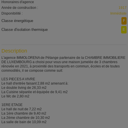
Honoraires d'agence
Année de construction :
1917
Disponibilité :
Immédiate
Classe énergétique
F
Classe d'isolation thermique
E
Description
L'agence IMMOLORENA de Pétange partenaire de la CHAMBRE IMMOBILIERE
DE LUXEMBOURG a choisi pour vous une maison jumelée de 3 chambres
rénovée en 2021, à proximité des transports en commun, écoles et de toutes
commodités, il se compose comme suit:
LES PIECES A VIVRE
Le hall d'entrée faisant 2,88 m2 amenant à:
Le double living de 26,33 m2
La Cuisine séparée et équipée de 9,41 m2
Le Wc de 2,80 m2
1ERE ETAGE
Le hall de nuit de 7,22 m2
La 1ère chambre de 9,40 m2
La 2ème chambre de 10,30 m2
La salle de bain de 10,09 m2