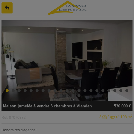
Maison jumelée
à vendre
3 chambres à
Vianden
530 000 €
2
3
2
+/- 108 m
Ref.
87070372
Honoraires d'agence :