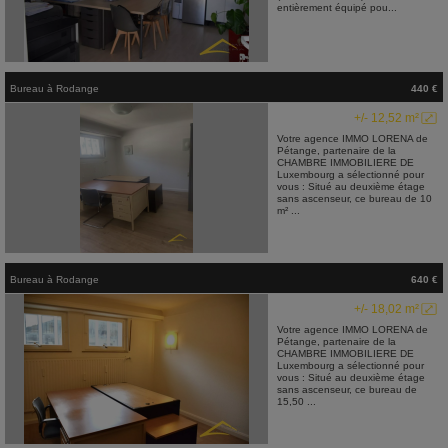
entièrement équipé pou...
Bureau
à
Rodange
440 €
+/- 12,52 m²
Votre agence IMMO LORENA de
Pétange, partenaire de la
CHAMBRE IMMOBILIERE DE
Luxembourg a sélectionné pour
vous : Situé au deuxième étage
sans ascenseur, ce bureau de 10
m² ...
Bureau
à
Rodange
640 €
+/- 18,02 m²
Votre agence IMMO LORENA de
Pétange, partenaire de la
CHAMBRE IMMOBILIERE DE
Luxembourg a sélectionné pour
vous : Situé au deuxième étage
sans ascenseur, ce bureau de
15,50 ...