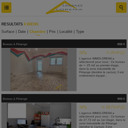
RESULTATS
8 BIENS
Surface
|
Date
|
Chambre
|
Prix
|
Localité
|
Type
Bureau
à
Pétange
850 €
1
+/- 25 m²
L'agence IMMOLORENA a
sélectionné pour vous : Ce bureau
de +- 25 m2 au premier étage,
dans la zone industrielle de
Pétange (derrière le cactus). Il est
entièrement équipé...
Bureau
à
Pétange
900 €
1
+/- 28,73 m²
L'agence IMMOLORENA a
sélectionné pour vous : Ce bureau
de 27,73 m2 au 1er étage, dans la
zone industrielle de Pétange
(derrière le Cactus). Il est