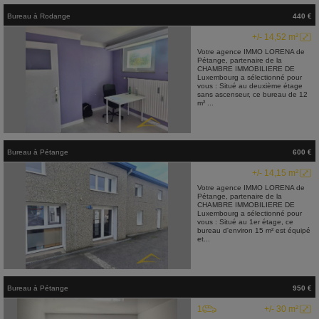
Bureau
à
Rodange
440 €
+/- 14,52 m²
Votre agence IMMO LORENA de
Pétange, partenaire de la
CHAMBRE IMMOBILIERE DE
Luxembourg a sélectionné pour
vous : Situé au deuxième étage
sans ascenseur, ce bureau de 12
m² ...
Bureau
à
Pétange
600 €
+/- 14,15 m²
Votre agence IMMO LORENA de
Pétange, partenaire de la
CHAMBRE IMMOBILIERE DE
Luxembourg a sélectionné pour
vous : Situé au 1er étage, ce
bureau d'environ 15 m² est équipé
et...
Bureau
à
Pétange
950 €
1
+/- 30 m²