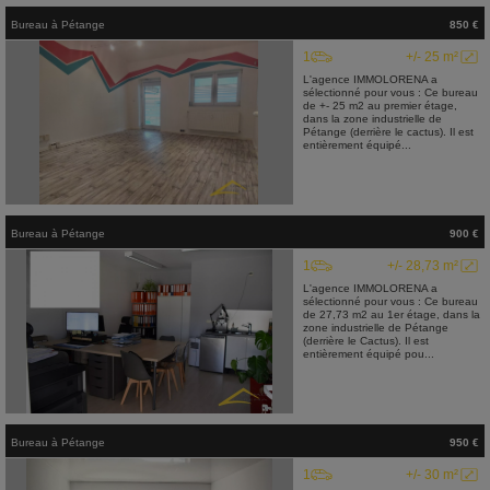
Bureau
à
Pétange
850 €
1
+/- 25 m²
L'agence IMMOLORENA a
sélectionné pour vous : Ce bureau
de +- 25 m2 au premier étage,
dans la zone industrielle de
Pétange (derrière le cactus). Il est
entièrement équipé...
Bureau
à
Pétange
900 €
1
+/- 28,73 m²
L'agence IMMOLORENA a
sélectionné pour vous : Ce bureau
de 27,73 m2 au 1er étage, dans la
zone industrielle de Pétange
(derrière le Cactus). Il est
entièrement équipé pou...
Bureau
à
Pétange
950 €
1
+/- 30 m²