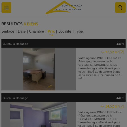
RESULTATS
8 BIENS
Surface
|
Date
|
Chambre
|
Prix
|
Localité
|
Type
Bureau
à
Rodange
440 €
+/- 12,52 m²
Votre agence IMMO LORENA de
Pétange, partenaire de la
CHAMBRE IMMOBILIERE DE
Luxembourg a sélectionné pour
vous : Situé au deuxième étage
sans ascenseur, ce bureau de 10
m² ...
Bureau
à
Rodange
440 €
+/- 14,52 m²
Votre agence IMMO LORENA de
Pétange, partenaire de la
CHAMBRE IMMOBILIERE DE
Luxembourg a sélectionné pour
vous : Situé au deuxième étage