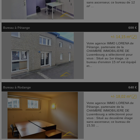
sans ascenseur, ce bureau de 12
m² ...
Bureau
à
Pétange
600 €
+/- 14,15 m²
Votre agence IMMO LORENA de
Pétange, partenaire de la
CHAMBRE IMMOBILIERE DE
Luxembourg a sélectionné pour
vous : Situé au 1er étage, ce
bureau d'environ 15 m² est équipé
et...
Bureau
à
Rodange
640 €
+/- 18,02 m²
Votre agence IMMO LORENA de
Pétange, partenaire de la
CHAMBRE IMMOBILIERE DE
Luxembourg a sélectionné pour
vous : Situé au deuxième étage
sans ascenseur, ce bureau de
15,50 ...